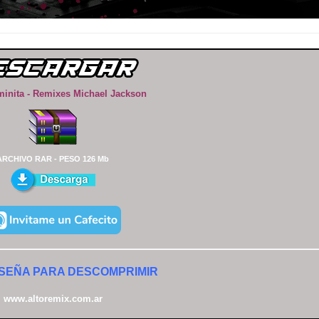
minita - Remixes Michael Jackson
ARCHIVO RAR - PESO 126 Mb
SEÑA PARA DESCOMPRIMIR
www.altoremix.com.ar