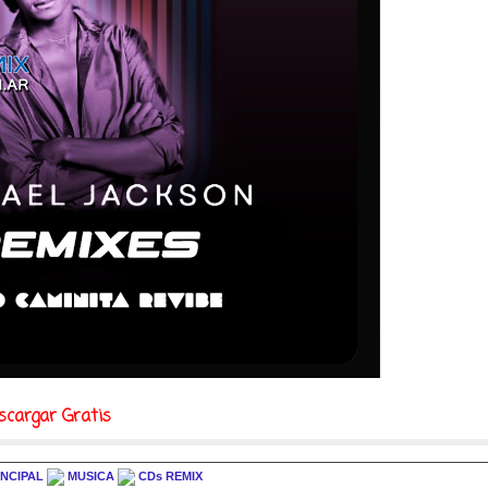
scargar Gratis
INCIPAL
MUSICA
CDs REMIX