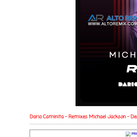
Dario Caminita - Remixes Michael Jackson - De
PR