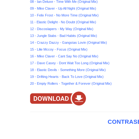
08 - Ian Deluxe - Time With Me (Original Mix)
09 - Mike Claver - Up All Night (Original Mix)
10 - Felix Frost - No More Time (Original Mix)
11 - Elastic Delight - No Doubt (Original Mix)
12 - Discoslapers - My Way (Original Mix)
13 - Jungle Stabs - Bad Habits (Original Mix)
14 - Crazzy Dazzy - Gangstas Lovin (Original Mix)
15 - Lilie Mccoy - Focus (Original Mix)
16 - Mike Claver - Cant Say No (Original Mix)
17 - Dave Casey - Dont Wait Too Long (Original Mix)
18 - Elastic Devils - Something More (Original Mix)
19 - Drifting Hearts - Back To Love (Original Mix)
20 - Empty Rollers - Together & Forever (Original Mix)
CONTRASE