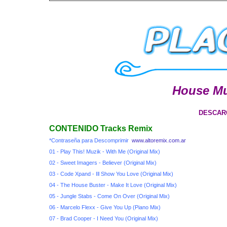
House Mus
DESCAR
CONTENIDO Tracks Remix
*Contraseña para Descomprimir
www.altoremix.com.ar
01 - Play This! Muzik - With Me (Original Mix)
02 - Sweet Imagers - Believer (Original Mix)
03 - Code Xpand - Ill Show You Love (Original Mix)
04 - The House Buster - Make It Love (Original Mix)
05 - Jungle Stabs - Come On Over (Original Mix)
06 - Marcelo Flexx - Give You Up (Piano Mix)
07 - Brad Cooper - I Need You (Original Mix)