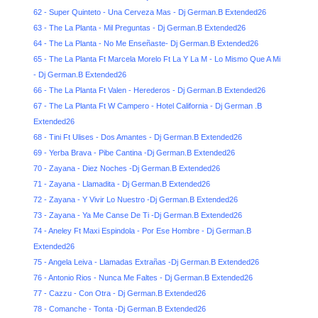
62 - Super Quinteto - Una Cerveza Mas - Dj German.B Extended26
63 - The La Planta - Mil Preguntas - Dj German.B Extended26
64 - The La Planta - No Me Enseñaste- Dj German.B Extended26
65 - The La Planta Ft Marcela Morelo Ft La Y La M - Lo Mismo Que A Mi
- Dj German.B Extended26
66 - The La Planta Ft Valen - Herederos - Dj German.B Extended26
67 - The La Planta Ft W Campero - Hotel California - Dj German .B
Extended26
68 - Tini Ft Ulises - Dos Amantes - Dj German.B Extended26
69 - Yerba Brava - Pibe Cantina -Dj German.B Extended26
70 - Zayana - Diez Noches -Dj German.B Extended26
71 - Zayana - Llamadita - Dj German.B Extended26
72 - Zayana - Y Vivir Lo Nuestro -Dj German.B Extended26
73 - Zayana - Ya Me Canse De Ti -Dj German.B Extended26
74 - Aneley Ft Maxi Espindola - Por Ese Hombre - Dj German.B
Extended26
75 - Angela Leiva - Llamadas Extrañas -Dj German.B Extended26
76 - Antonio Rios - Nunca Me Faltes - Dj German.B Extended26
77 - Cazzu - Con Otra - Dj German.B Extended26
78 - Comanche - Tonta -Dj German.B Extended26