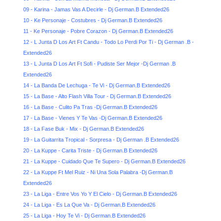
09 - Karina - Jamas Vas A Decirle - Dj German.B Extended26
10 - Ke Personaje - Costubres - Dj German.B Extended26
11 - Ke Personaje - Pobre Corazon - Dj German.B Extended26
12 - L Junta D Los Art Ft Candu - Todo Lo Perdi Por Ti - Dj German .B -
Extended26
13 - L Junta D Los Art Ft Sofi - Pudiste Ser Mejor -Dj German .B
Extended26
14 - La Banda De Lechuga - Te Vi - Dj German.B Extended26
15 - La Base - Alto Flash Villa Tour - Dj German.B Extended26
16 - La Base - Culito Pa Tras -Dj German.B Extended26
17 - La Base - Vienes Y Te Vas -Dj German.B Extended26
18 - La Fase Buk - Mix - Dj German.B Extended26
19 - La Guitarrita Tropical - Sorpresa - Dj German .B Extended26
20 - La Kuppe - Carita Triste - Dj German.B Extended26
21 - La Kuppe - Cuidado Que Te Supero - Dj German.B Extended26
22 - La Kuppe Ft Mel Ruiz - Ni Una Sola Palabra -Dj German.B
Extended26
23 - La Liga - Entre Vos Yo Y El Cielo - Dj German.B Extended26
24 - La Liga - Es La Que Va - Dj German.B Extended26
25 - La Liga - Hoy Te Vi - Dj German.B Extended26