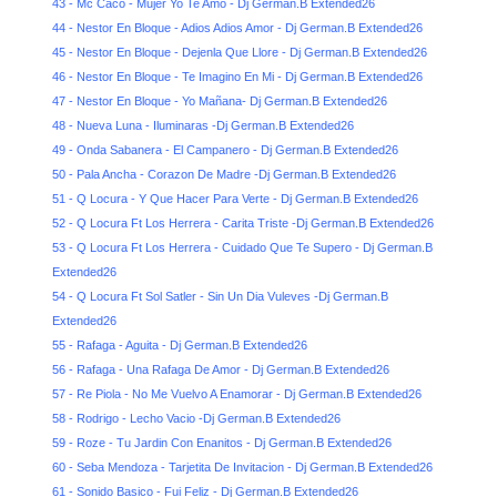
43 - Mc Caco - Mujer Yo Te Amo - Dj German.B Extended26
44 - Nestor En Bloque - Adios Adios Amor - Dj German.B Extended26
45 - Nestor En Bloque - Dejenla Que Llore - Dj German.B Extended26
46 - Nestor En Bloque - Te Imagino En Mi - Dj German.B Extended26
47 - Nestor En Bloque - Yo Mañana- Dj German.B Extended26
48 - Nueva Luna - Iluminaras -Dj German.B Extended26
49 - Onda Sabanera - El Campanero - Dj German.B Extended26
50 - Pala Ancha - Corazon De Madre -Dj German.B Extended26
51 - Q Locura - Y Que Hacer Para Verte - Dj German.B Extended26
52 - Q Locura Ft Los Herrera - Carita Triste -Dj German.B Extended26
53 - Q Locura Ft Los Herrera - Cuidado Que Te Supero - Dj German.B
Extended26
54 - Q Locura Ft Sol Satler - Sin Un Dia Vuleves -Dj German.B
Extended26
55 - Rafaga - Aguita - Dj German.B Extended26
56 - Rafaga - Una Rafaga De Amor - Dj German.B Extended26
57 - Re Piola - No Me Vuelvo A Enamorar - Dj German.B Extended26
58 - Rodrigo - Lecho Vacio -Dj German.B Extended26
59 - Roze - Tu Jardin Con Enanitos - Dj German.B Extended26
60 - Seba Mendoza - Tarjetita De Invitacion - Dj German.B Extended26
61 - Sonido Basico - Fui Feliz - Dj German.B Extended26