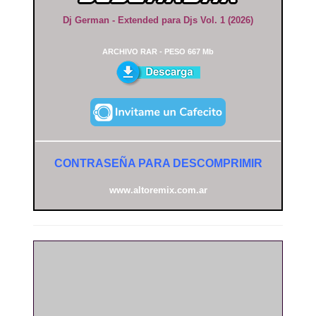
Dj German - Extended para Djs Vol. 1 (2026)
ARCHIVO RAR - PESO 667 Mb
CONTRASEÑA PARA DESCOMPRIMIR
www.altoremix.com.ar