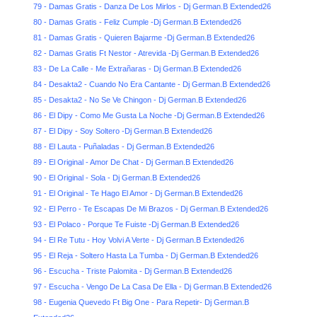
79 - Damas Gratis - Danza De Los Mirlos - Dj German.B Extended26
80 - Damas Gratis - Feliz Cumple -Dj German.B Extended26
81 - Damas Gratis - Quieren Bajarme -Dj German.B Extended26
82 - Damas Gratis Ft Nestor - Atrevida -Dj German.B Extended26
83 - De La Calle - Me Extrañaras - Dj German.B Extended26
84 - Desakta2 - Cuando No Era Cantante - Dj German.B Extended26
85 - Desakta2 - No Se Ve Chingon - Dj German.B Extended26
86 - El Dipy - Como Me Gusta La Noche -Dj German.B Extended26
87 - El Dipy - Soy Soltero -Dj German.B Extended26
88 - El Lauta - Puñaladas - Dj German.B Extended26
89 - El Original - Amor De Chat - Dj German.B Extended26
90 - El Original - Sola - Dj German.B Extended26
91 - El Original - Te Hago El Amor - Dj German.B Extended26
92 - El Perro - Te Escapas De Mi Brazos - Dj German.B Extended26
93 - El Polaco - Porque Te Fuiste -Dj German.B Extended26
94 - El Re Tutu - Hoy Volvi A Verte - Dj German.B Extended26
95 - El Reja - Soltero Hasta La Tumba - Dj German.B Extended26
96 - Escucha - Triste Palomita - Dj German.B Extended26
97 - Escucha - Vengo De La Casa De Ella - Dj German.B Extended26
98 - Eugenia Quevedo Ft Big One - Para Repetir- Dj German.B