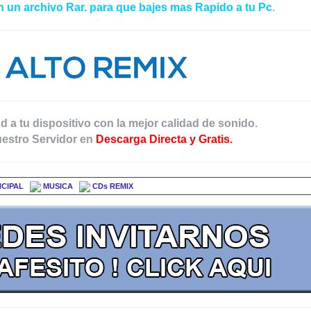
 un archivo Rar. para que bajes mas Rapido a tu Pc
.
d a tu dispositivo con la mejor calidad de sonido.
estro Servidor en
Descarga Directa y Gratis.
NCIPAL
MUSICA
CDs REMIX