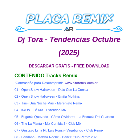
Dj Tora - Tendencias Octubre
(2025)
DESCARGAR GRATIS - FREE DOWNLOAD
CONTENIDO Tracks Remix
*Contraseña para Descomprimir
www.altoremix.com.ar
01 - Open Show Halloween - Dale Con La Correa
02 - Open Show Halloween - Emilia Mothina
03 - Tini - Una Noche Mas - Merenteto Remix
04 - K4Os - Té Kila - Extended Mix
05 - Eugenia Quevedo - Cómo Olvidarte - La Escuela Del Cuarteto
06 - The La Planta - Mix Cumbia 3 - Club Mix
07 - Gustavo Lima Ft. Luis Fonsi - Vagabundo - Club Remix
08 - Bandana - Maldita Noche - Dance Club Remix 2025