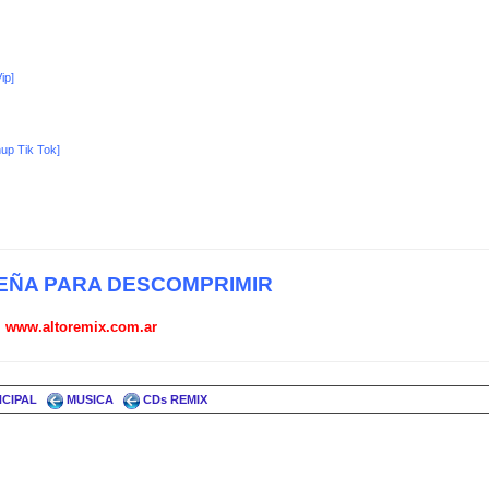
ip]
up Tik Tok]
ÑA PARA DESCOMPRIMIR
www.altoremix.com.ar
NCIPAL
MUSICA
CDs REMIX