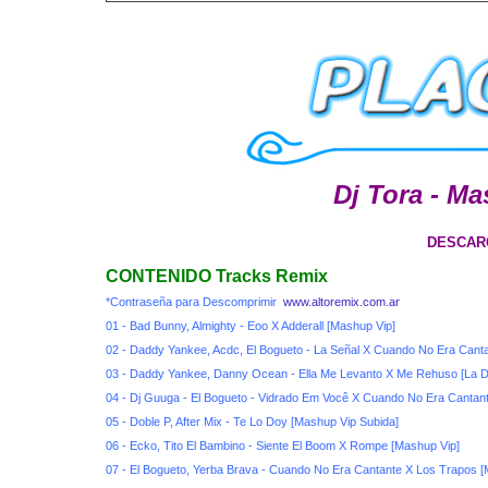
Dj Tora - Ma
DESCAR
CONTENIDO Tracks Remix
*Contraseña para Descomprimir
www.altoremix.com.ar
01 - Bad Bunny, Almighty - Eoo X Adderall [Mashup Vip]
02 - Daddy Yankee, Acdc, El Bogueto - La Señal X Cuando No Era Can
03 - Daddy Yankee, Danny Ocean - Ella Me Levanto X Me Rehuso [La De
04 - Dj Guuga - El Bogueto - Vidrado Em Você X Cuando No Era Cantan
05 - Doble P, After Mix - Te Lo Doy [Mashup Vip Subida]
06 - Ecko, Tito El Bambino - Siente El Boom X Rompe [Mashup Vip]
07 - El Bogueto, Yerba Brava - Cuando No Era Cantante X Los Trapos [