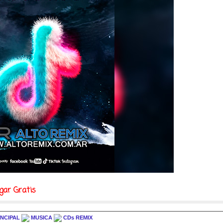
gar Gratis
INCIPAL
MUSICA
CDs REMIX