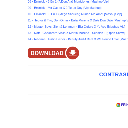
08 - Eminick - 3 En 1 (A Don Ata) Municiones [Mashup Vip]
09 - Eminick - Mc Cacco X 2 Te Lo Doy [Vip Mashup]
10 - Eminick! - 3 En 1 (Mega Sapucai) Nunca Me Amo! [Mashup Vip]
11 - Hector & Tito, Don Omar - Baila Morena X Dale Don Dale [Mashup V
12 - Master Boys, Zion & Lennnon - Ella Quiere X Yo Voy [Mashup Vip]
13 - Neff - Chacarera Violin X Martin Moreno - Session 1 [Open Show]
14 - Rihanna, Justin Bieber - Beauty And A Beat X We Found Love [Mash
CONTRASE
PRI