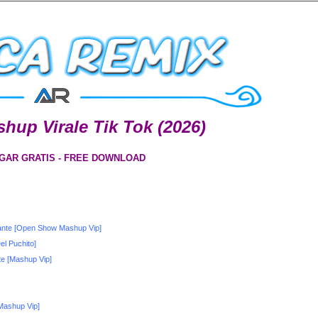
shup Virale Tik Tok (2026)
GAR GRATIS - FREE DOWNLOAD
tante [Open Show Mashup Vip]
l Puchito]
te [Mashup Vip]
Mashup Vip]