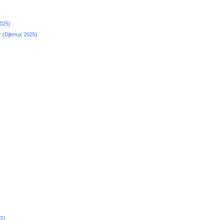
2025)
 (Djlenux 2025)
25)