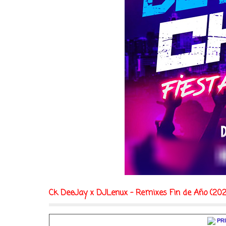
Ck DeeJay x DJLenux - Remixes Fin de Año (202
PR