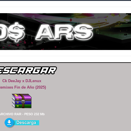
Ck DeeJay x DJLenux
emixes Fin de Año (2025)
ARCHIVO RAR - PESO 232 Mb