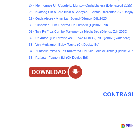
27 - Mix Tómate Un Copete,El Monito - Onda Llanera (Djlenuxedit 2025)
28 - Nickoog Clk X Jere Klein X Katteyes - Somos Diferentes (Ck Deeja
29 - Onda Alegre - Amerikan Sound (Djlenux Edit 2025)
30 - Simpatica - Los Charros De Lumaco (Djlenux Edit)
31 - Toly Fu Y La Combo Tortuga - La Media Sed (Djlenux Edit 2025)
32 - Un Amor Que Termina Así - Koke Nuñez (Edit Djlenux)(Ranchero)
33 - Ven Motivame - Baby Ranks (Ck Deejay Ed)
34 - Zumbale Primo & Los Kuatreros Del Sur - Vuelve Amor (Djlenux 202
35 - Rafaga - Fuiste Infiel (Ck Deejay Ed)
CONTRASE
PRI