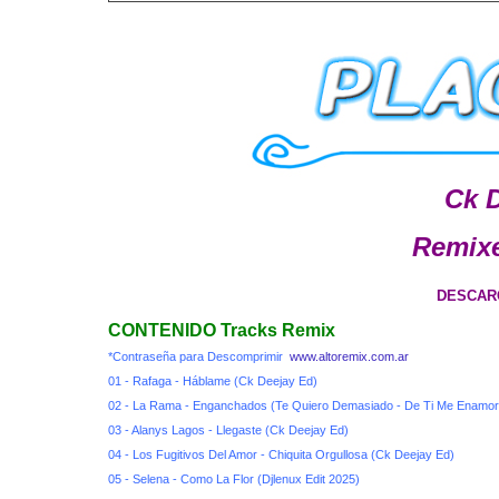
Ck 
Remixe
DESCAR
CONTENIDO Tracks Remix
*Contraseña para Descomprimir
www.altoremix.com.ar
01 - Rafaga - Háblame (Ck Deejay Ed)
02 - La Rama - Enganchados (Te Quiero Demasiado - De Ti Me Enamor
03 - Alanys Lagos - Llegaste (Ck Deejay Ed)
04 - Los Fugitivos Del Amor - Chiquita Orgullosa (Ck Deejay Ed)
05 - Selena - Como La Flor (Djlenux Edit 2025)