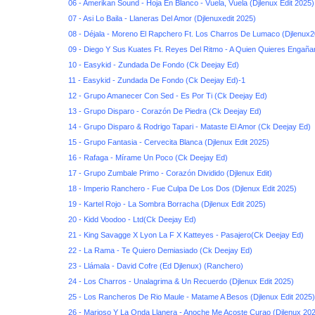
06 - Amerikan Sound - Hoja En Blanco - Vuela, Vuela (Djlenux Edit 2025)
07 - Asi Lo Baila - Llaneras Del Amor (Djlenuxedit 2025)
08 - Déjala - Moreno El Rapchero Ft. Los Charros De Lumaco (Djlenux
09 - Diego Y Sus Kuates Ft. Reyes Del Ritmo - A Quien Quieres Engañar
10 - Easykid - Zundada De Fondo (Ck Deejay Ed)
11 - Easykid - Zundada De Fondo (Ck Deejay Ed)-1
12 - Grupo Amanecer Con Sed - Es Por Ti (Ck Deejay Ed)
13 - Grupo Disparo - Corazón De Piedra (Ck Deejay Ed)
14 - Grupo Disparo & Rodrigo Tapari - Mataste El Amor (Ck Deejay Ed)
15 - Grupo Fantasia - Cervecita Blanca (Djlenux Edit 2025)
16 - Rafaga - Mírame Un Poco (Ck Deejay Ed)
17 - Grupo Zumbale Primo - Corazón Dividido (Djlenux Edit)
18 - Imperio Ranchero - Fue Culpa De Los Dos (Djlenux Edit 2025)
19 - Kartel Rojo - La Sombra Borracha (Djlenux Edit 2025)
20 - Kidd Voodoo - Ltd(Ck Deejay Ed)
21 - King Savagge X Lyon La F X Katteyes - Pasajero(Ck Deejay Ed)
22 - La Rama - Te Quiero Demiasiado (Ck Deejay Ed)
23 - Llámala - David Cofre (Ed Djlenux) (Ranchero)
24 - Los Charros - Unalagrima & Un Recuerdo (Djlenux Edit 2025)
25 - Los Rancheros De Rio Maule - Matame A Besos (Djlenux Edit 2025)
26 - Marioso Y La Onda Llanera - Anoche Me Acoste Curao (Djlenux 20