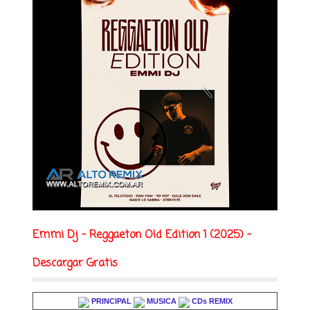
Emmi Dj - Reggaeton Old Edition 1 (2025) -
Descargar Gratis
PRINCIPAL
MUSICA
CDs REMIX