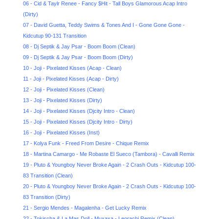
06 - Cid & Taylr Renee - Fancy $Hit - Tall Boys Glamorous Acap Intro
(Dirty)
07 - David Guetta, Teddy Swims & Tones And I - Gone Gone Gone -
Kidcutup 90-131 Transition
08 - Dj Septik & Jay Psar - Boom Boom (Clean)
09 - Dj Septik & Jay Psar - Boom Boom (Dirty)
10 - Joji - Pixelated Kisses (Acap - Clean)
11 - Joji - Pixelated Kisses (Acap - Dirty)
12 - Joji - Pixelated Kisses (Clean)
13 - Joji - Pixelated Kisses (Dirty)
14 - Joji - Pixelated Kisses (Djcity Intro - Clean)
15 - Joji - Pixelated Kisses (Djcity Intro - Dirty)
16 - Joji - Pixelated Kisses (Inst)
17 - Kolya Funk - Freed From Desire - Chique Remix
18 - Martina Camargo - Me Robaste El Sueсo (Tambora) - Cavalli Remix
19 - Pluto & Youngboy Never Broke Again - 2 Crash Outs - Kidcutup 100-
83 Transition (Clean)
20 - Pluto & Youngboy Never Broke Again - 2 Crash Outs - Kidcutup 100-
83 Transition (Dirty)
21 - Sergio Mendes - Magalenha - Get Lucky Remix
22 - Tokischa & La Mas Doll - Muxaxa - Leorachi Remix (Clean)