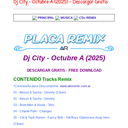
Dj City - Octubre A (2025) - Descargar Gratis
PRINCIPAL
MUSICA
CDs REMIX
Dj City - Octubre A (2025)
DESCARGAR GRATIS - FREE DOWNLOAD
CONTENIDO Tracks Remix
*Contraseña para Descomprimir
www.altoremix.com.ar
01 - Alesso & Sacha - Destiny (Clean)
02 - Alesso & Sacha - Destiny
03 - Brett Allen & Noola - 3Am
04 - Charlie Puth - Changes
05 - Cid & Taylr Renee - Fancy $Hit - Tall Boys Glamorous Acap Intro
(Clean)