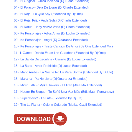
03 - El Original - Chica Indicada (Dj Lucas Extended)
04 - El Polaco - Deja De Llorar (Dj Charlie Extended)
05 - El Reja - Lo Que Soy (Extended By Dj One)
06 - El Reja, Frijo - Anda Sola (Dj Charlie Extended)
07 - El Retutu - Hoy Volvi A Verte (Dj Cheto Extended)
08 - Ke Personajes - Adios Amor (Dj Lucho Extended)
09 - Ke Personajes - Angel (Dj Ocaranza Extended)
10 - Ke Personajes - Triste Cancion De Amor (By One Extended Mix)
11 - L Gante - Donde Estan Los Guachos (Extended By Dj One)
12 - La Banda De Lecuhga - Cariñito (Dj Lucas Extended)
13 - La Base - Amor Prohibido (Dj Lucas Extended)
14 - Mano Arriba - La Noche No Es Para Dormir (Extended By Dj Efe)
15 - Marama - Ya No Llora (Dj Ocaranza Extended)
16 - Micro Tdh Ft Myke Towers - El Tren (Alee Mix Extended)
17 - Nestor En Bloque - Te Soñé Una Vez Más (Edit Mauri Fernandez)
18 - Supermerk2 - La Lata (Extended By Dj Efe)
19 - The La Planta - Colorin Colorado (Matias Gagli Extended)