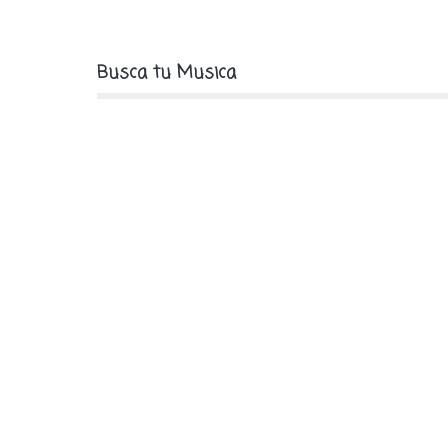
Busca tu Musica