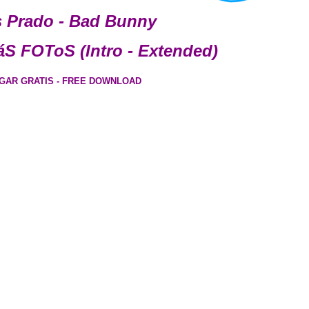
 Prado - Bad Bunny
S FOToS (Intro - Extended)
GAR GRATIS - FREE DOWNLOAD