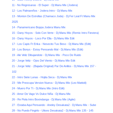
11 - No Regresaras - El Super - Dj Manu Mix (Jodera)
12 - Los Palmareños - Jodera Intro - Dj Manu Mix
13 - Monton De Estrellas (Chamaco Joda) - Dj Fer Leal Ft Manu Mix
2025
14 - Panamericano Boppa Jodera Manu Mix
15 - Dany Hoyos - Solo Con Verte - Dj Manu Mix (Remix Intro Fiestera)
16 - Dany Hoyos - Loco Por Ella - Dj Manu Mix Edit
17 - Los Capis Ft Erika - Nesecito Tus Beso - Dj Manu Mix (Edit)
18 - Los Bonys - Estoy Pensando Mal - Dj Manu Mix (Edit)
19 - Ale Veliz Dibujandote - Dj Manu Mix - Poco De Ruido
20 - Jorge Veliz - Ojos Del Viento - Dj Manu Mix Edit
21 - Jorge Veliz - (Bajada Original) Par De Anillos - Dj Manu Mix 157 -
102
22 - Intro Siete Lunas - Hojita Seca - Dj Manu Mix
23 - Me Preocupa Version Nueva - Dj Manu Mix (Leo Mattioli)
24 - Muero Por Ti - Dj Manu Mix (Intro Edit)
25 - Amor De Vago Vs Dulce Niña - Dj Manu Mix
26 - Re Piola Intro Boxindanga - Dj Manu Mix (Agite)
27 - Estaba Aqui Pensando - Aneley Desakata2 - Dj Manu Mix - Sube
28 - No Puedo Fingirlo - Ulises Desakata2 - Dj Manu Mix 135 - 145