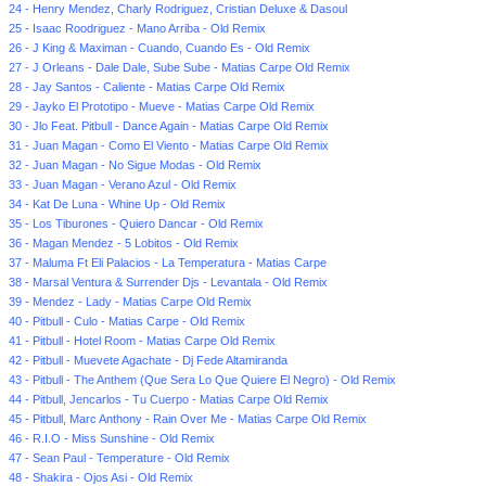
24 - Henry Mendez, Charly Rodriguez, Cristian Deluxe & Dasoul
25 - Isaac Roodriguez - Mano Arriba - Old Remix
26 - J King & Maximan - Cuando, Cuando Es - Old Remix
27 - J Orleans - Dale Dale, Sube Sube - Matias Carpe Old Remix
28 - Jay Santos - Caliente - Matias Carpe Old Remix
29 - Jayko El Prototipo - Mueve - Matias Carpe Old Remix
30 - Jlo Feat. Pitbull - Dance Again - Matias Carpe Old Remix
31 - Juan Magan - Como El Viento - Matias Carpe Old Remix
32 - Juan Magan - No Sigue Modas - Old Remix
33 - Juan Magan - Verano Azul - Old Remix
34 - Kat De Luna - Whine Up - Old Remix
35 - Los Tiburones - Quiero Dancar - Old Remix
36 - Magan Mendez - 5 Lobitos - Old Remix
37 - Maluma Ft Eli Palacios - La Temperatura - Matias Carpe
38 - Marsal Ventura & Surrender Djs - Levantala - Old Remix
39 - Mendez - Lady - Matias Carpe Old Remix
40 - Pitbull - Culo - Matias Carpe - Old Remix
41 - Pitbull - Hotel Room - Matias Carpe Old Remix
42 - Pitbull - Muevete Agachate - Dj Fede Altamiranda
43 - Pitbull - The Anthem (Que Sera Lo Que Quiere El Negro) - Old Remix
44 - Pitbull, Jencarlos - Tu Cuerpo - Matias Carpe Old Remix
45 - Pitbull, Marc Anthony - Rain Over Me - Matias Carpe Old Remix
46 - R.I.O - Miss Sunshine - Old Remix
47 - Sean Paul - Temperature - Old Remix
48 - Shakira - Ojos Asi - Old Remix