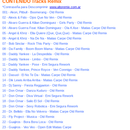
CONTENIDO Tracks Remix
*Contraseña para Descomprimir
www.altoremix.com.ar
001 - Akon, Pitbull - Boomerang - Old Remix
02 - Alexis & Fido - Ojos Que No Ven - Old Remix
03 - Alvaro Guerra & Kilian Dominguez - Girls Party - Old Remix
04 - Alvaro Guerra Feat. Kilian Dominguez - Ola K Ase - Matias Carpe Old Remix
05 - Angel & Khriz - Ella Quiere (Que, Que,Que) - Matias Carpe Old Remix
06 - Angel & Khriz - Na De Na - Matias Carpe Old Remix
07 - Bob Sinclar - Rock This Party - Old Remix
08 - Da Family - Boom Boom Mama - Matias Carpe Old Remix
09 - Daddy Yankee - La Despedida - Old Remix
10 - Daddy Yankee - Limbo - Old Remix
11 - Daddy Yankee - Pose - Emi Segura Rework
12 - Daddy Yankee, Prince Royce - Ven Conmigo - Old Remix
13 - Dasuol - El No Te Da - Matias Carpe Old Remix
14 - Dik Lewis Arriba Arriba - Matias Carpe Old Remix
15 - Dj Sanny - Fiesta Reggaeton - Old Remix
16 - Don Omar - Danza Kuduro - Old Remix
17 - Don Omar - Diva Virtual - Emi Segura Rework
18 - Don Omar - Salio El Sol - Old Remix
19 - Don Omar - Sexy Robotica - Emi Segura Rework
20 - Dr. Bellido - Ella No Volvera - Matias Carpe Old Remix
21 - Fly Project - Musica - Old Remix
22 - Guajiros - Bora Bora Loca - Old Remix
23 - Guajiros - Veo Veo - Open Edit Matias Carpe