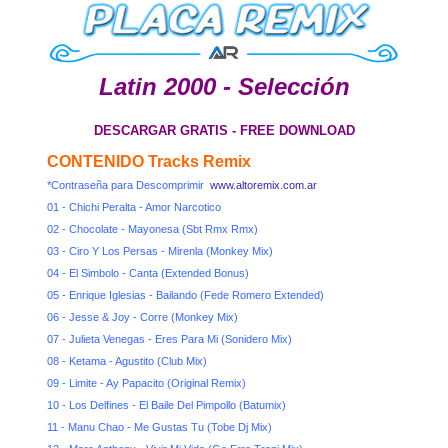
Latin 2000 - Selección
DESCARGAR GRATIS - FREE DOWNLOAD
CONTENIDO Tracks Remix
*Contraseña para Descomprimir
www.altoremix.com.ar
01 - Chichi Peralta - Amor Narcotico
02 - Chocolate - Mayonesa (Sbt Rmx Rmx)
03 - Ciro Y Los Persas - Mirenla (Monkey Mix)
04 - El Simbolo - Canta (Extended Bonus)
05 - Enrique Iglesias - Bailando (Fede Romero Extended)
06 - Jesse & Joy - Corre (Monkey Mix)
07 - Julieta Venegas - Eres Para Mi (Sonidero Mix)
08 - Ketama - Agustito (Club Mix)
09 - Limite - Ay Papacito (Original Remix)
10 - Los Delfines - El Baile Del Pimpollo (Batumix)
11 - Manu Chao - Me Gustas Tu (Tobe Dj Mix)