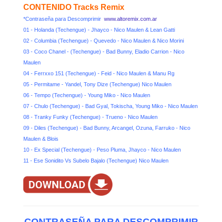
CONTENIDO Tracks Remix
*Contraseña para Descomprimir
www.altoremix.com.ar
01 - Holanda (Techengue) - Jhayco - Nico Maulen & Lean Gatti
02 - Columbia (Techengue) - Quevedo - Nico Maulen & Nico Morini
03 - Coco Chanel - (Techengue) - Bad Bunny, Eladio Carrion - Nico
Maulen
04 - Ferrxxo 151 (Techengue) - Feid - Nico Maulen & Manu Rg
05 - Permitame - Yandel, Tony Dize (Techengue) Nico Maulen
06 - Tempo (Techengue) - Young Miko - Nico Maulen
07 - Chulo (Techengue) - Bad Gyal, Tokischa, Young Miko - Nico Maulen
08 - Tranky Funky (Techengue) - Trueno - Nico Maulen
09 - Diles (Techengue) - Bad Bunny, Arcangel, Ozuna, Farruko - Nico
Maulen & Blois
10 - Ex Special (Techengue) - Peso Pluma, Jhayco - Nico Maulen
11 - Ese Sonidito Vs Subelo Bajalo (Techengue) Nico Maulen
CONTRASEÑA PARA DESCOMPRIMIR