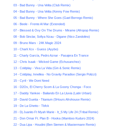
03 - Bad Bunny - Una Velita (Club Remix)
04 - Bad Bunny - Una Velita (Kenny Fow Remix)
05 - Bad Bunny - Where She Goes (Gael Borrego Remix)
06 - Beele - Frente Al Mar (Extended)
07 - Blessed & Ovy On The Drums - Mirame (Afropop Remix)
08 - Bob Sinclar, Sofiya Nzau - Digane (Nico Zandolino)
09 - Bruno Mars - 24K Magic 2024
10 - Charli Xcx - Guess (Ayybo)
11 - Charly García, Pedro Aznar - Pasajera En Trance
12 - Chris Isaak - Wicked Game (Echusanchez)
13 - Coldplay - Viva La Vida (Gin & Sonic Remix)
14 - Coldplay, Innellea - No Gravity Paradise (Sergio Polizzi)
15 - Cyril - We Dont Need
16 - D2Os, El Cherry Scom & La Goony Chonga - Foco
17 - Daddy Yankee - Bailando En La Lluvia (Latin Urban)
18 - David Guetta - Titanium (5Hours Afrohouse Remix)
19 - De La Ghetto - Tbfck
20 - Dj Juanito Ft Myah Marie - It_S My Life 24 (Tribal Remix)
21 - Don Omar Ft. Plan B - Hooka (Mamboo Kuduro 2024)
22 - Dua Lipa - Houdini (Ben Siemen & Mastermann Remix)