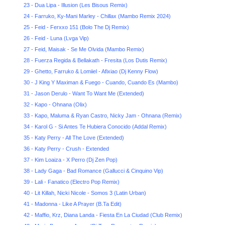
23 - Dua Lipa - Illusion (Les Bisous Remix)
24 - Farruko, Ky-Mani Marley - Chillax (Mambo Remix 2024)
25 - Feid - Ferxxo 151 (Bolo The Dj Remix)
26 - Feid - Luna (Lvga Vip)
27 - Feid, Maisak - Se Me Olvida (Mambo Remix)
28 - Fuerza Regida & Bellakath - Fresita (Los Dutis Remix)
29 - Ghetto, Farruko & Lomiiel - Afixiao (Dj Kenny Flow)
30 - J King Y Maximan & Fuego - Cuando, Cuando Es (Mambo)
31 - Jason Derulo - Want To Want Me (Extended)
32 - Kapo - Ohnana (Olix)
33 - Kapo, Maluma & Ryan Castro, Nicky Jam - Ohnana (Remix)
34 - Karol G - Si Antes Te Hubiera Conocido (Addal Remix)
35 - Katy Perry - All The Love (Extended)
36 - Katy Perry - Crush - Extended
37 - Kim Loaiza - X Perro (Dj Zen Pop)
38 - Lady Gaga - Bad Romance (Gallucci & Cinquino Vip)
39 - Lali - Fanatico (Electro Pop Remix)
40 - Lit Killah, Nicki Nicole - Somos 3 (Latin Urban)
41 - Madonna - Like A Prayer (B.Ta Edit)
42 - Maffio, Krz, Diana Landa - Fiesta En La Ciudad (Club Remix)