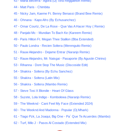
43 - Maria Becerra - Agora (Dj Tora Reggaeton Remix)
44 - Matt Paris - Chimbita
45 - Nicky Jam, Kaeme Ft. Benny Benassi (Brand Bew Remix)
46 - Ohnana - Kapo Afro (By Echusanchez)
47 - Omar Courtz, De La Rose - Que Vas A Hacer Hoy ( Remix)
48 - Panjabi Mc - Mundian To Bach Ke (Kareem Remix)
49 - Paris Hilton Ft. Megan Thee Stallion (Bba Extended)
50 - Paulo Londra - Recien Soltera (Merenguito Remix)
51 - Rauw Alejandro - Dejame Entrar (Naranjo Remix)
52 - Rauw Alejandro, Mr. Naisgai - Pasaporte (By Agustin Chirino)
53 - Rihanna - Dont Stop The Music (Discoside Edit)
54 - Shakira - Soltera (By Echu Sanchez)
55 - Shakira - Soltera (Latin Mix)
56 - Shakira - Soltera (Mambo Remix)
57 - Steve Tosi X Blondie - Heart Of Glass
58 - Suzete, Lola Indigo - Kombolewa (Naranjo Remix)
59 - The Weeknd - Cant Feel My Face (Extended 2024)
60 - The Weeknd And Madonna - Popular (Dj Mhark)
61 - Tiago Pzk, La Joaqui, Big One - Pa´ Que Te Acuerdes (Mambo)
62 - Turf, Milo J - Pasos Al Costado (Extended Mix)