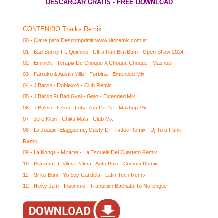
DESCARGAR GRATIS - FREE DOWNLOAD
CONTENIDO Tracks Remix
00 - Clave para Descomprimir www.altoremix.com.ar
01 - Bad Bunny Ft. Quimico - Ultra Ran Bim Bam - Open Show 2024
02 - Eminick - Terapia De Choque X Choque Choque - Mashup
03 - Farruko & Austin Millz - Turbina - Extended Mix
04 - J Balvin - Doblexxó - Club Remix
05 - J Balvin Ft Bad Gyal - Gato - Extended Mix
06 - J Balvin Ft Zion - Loba Zun Da Da - Mashup Mix
07 - Jere Klein - Chika Mala - Club Mix
08 - La Joaqui, Elaggueme, Gusty Dj - Tattoo Remix - Dj Tora Funk
Remix
09 - La Konga - Mirame - La Escuela Del Cuarteto Remix
10 - Marama Ft. Vilma Palma - Auto Rojo - Cumbia Remix
11 - Mirko Boni - Yo Soy Candela - Latin Tech Remix
12 - Nicky Jam - Insomnio - Transition Bachata To Merengue