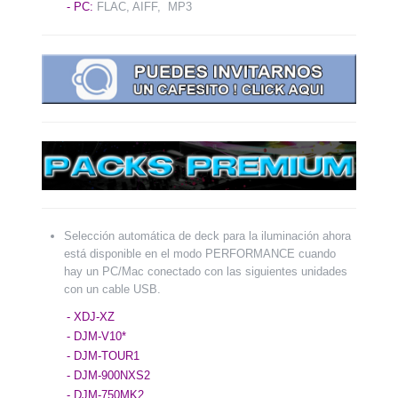
- PC:
FLAC, AIFF, MP3
Selección automática de deck para la iluminación ahora
está disponible en el modo PERFORMANCE cuando
hay un PC/Mac conectado con las siguientes unidades
con un cable USB.
- XDJ-XZ
- DJM-V10*
- DJM-TOUR1
- DJM-900NXS2
- DJM-750MK2