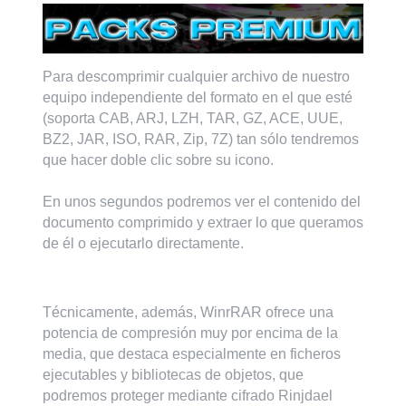
Para descomprimir cualquier archivo de nuestro
equipo independiente del formato en el que esté
(soporta CAB, ARJ, LZH, TAR, GZ, ACE, UUE,
BZ2, JAR, ISO, RAR, Zip, 7Z) tan sólo tendremos
que hacer doble clic sobre su icono.
En unos segundos podremos ver el contenido del
documento comprimido y extraer lo que queramos
de él o ejecutarlo directamente.
Técnicamente, además, WinrRAR ofrece una
potencia de compresión muy por encima de la
media, que destaca especialmente en ficheros
ejecutables y bibliotecas de objetos, que
podremos proteger mediante cifrado Rinjdael