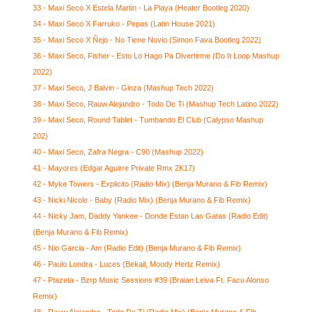
33 - Maxi Seco X Estela Martin - La Playa (Heater Bootleg 2020)
34 - Maxi Seco X Farruko - Pepas (Latin House 2021)
35 - Maxi Seco X Ñejo - No Tiene Novio (Simon Fava Bootleg 2022)
36 - Maxi Seco, Fisher - Esto Lo Hago Pa Divertirme (Do It Loop Mashup
2022)
37 - Maxi Seco, J Balvin - Ginza (Mashup Tech 2022)
38 - Maxi Seco, Rauw Alejandro - Todo De Ti (Mashup Tech Latino 2022)
39 - Maxi Seco, Round Tablet - Tumbando El Club (Calypso Mashup
202)
40 - Maxi Seco, Zafra Negra - C90 (Mashup 2022)
41 - Mayores (Edgar Aguirre Private Rmx 2K17)
42 - Myke Towers - Explicito (Radio Mix) (Benja Murano & Fib Remix)
43 - Nicki Nicole - Baby (Radio Mix) (Benja Murano & Fib Remix)
44 - Nicky Jam, Daddy Yankee - Donde Estan Las Gatas (Radio Edit)
(Benja Murano & Fib Remix)
45 - Nio Garcia - Am (Radio Edit) (Benja Murano & Fib Remix)
46 - Paulo Londra - Luces (Bekail, Moody Hertz Remix)
47 - Ptazeta - Bzrp Music Sessions #39 (Braian Leiva Ft. Facu Alonso
Remix)
48 - Rauw Alejandro - Todo De Ti (Radio Mix) (Benja Murano & Fib