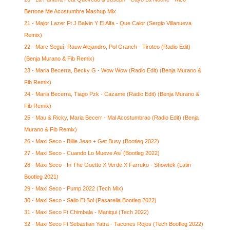
Bertone Me Acostumbre Mashup Mix
21 - Major Lazer Ft J Balvin Y El Alfa - Que Calor (Sergio Villanueva
Remix)
22 - Marc Seguí, Rauw Alejandro, Pol Granch - Tiroteo (Radio Edit)
(Benja Murano & Fib Remix)
23 - Maria Becerra, Becky G - Wow Wow (Radio Edit) (Benja Murano &
Fib Remix)
24 - Maria Becerra, Tiago Pzk - Cazame (Radio Edit) (Benja Murano &
Fib Remix)
25 - Mau & Ricky, Maria Becerr - Mal Acostumbrao (Radio Edit) (Benja
Murano & Fib Remix)
26 - Maxi Seco - Billie Jean + Get Busy (Bootleg 2022)
27 - Maxi Seco - Cuando Lo Mueve Así (Bootleg 2022)
28 - Maxi Seco - In The Guetto X Verde X Farruko - Showtek (Latin
Bootleg 2021)
29 - Maxi Seco - Pump 2022 (Tech Mix)
30 - Maxi Seco - Salio El Sol (Pasarella Bootleg 2022)
31 - Maxi Seco Ft Chimbala - Maniqui (Tech 2022)
32 - Maxi Seco Ft Sebastian Yatra - Tacones Rojos (Tech Bootleg 2022)