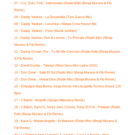
07 - Cro, Duki, Fmk - Interestelar (Radio Edit) (Benja Murano & Fib
Remix)
08 - Daddy Yankee - La Despedida (Tom Gasco Mix)
09 - Daddy Yankee - Luvumba - Matias Crow House Mix
10 - Daddy Yankee - Pose (Muzik Junkies)
11 - Daddy Yankee, Zion & Lennox - Tu Principe (Radio Mix) (Benja
Murano & Fib Remix)
12 - Danny Ocean, Tini - Tu No Me Concoes (Radio Edit) (Benja Murano
& Fib Remix)
13 - David Guetta - Titaniun (Maxi Seco Afro Latino 2022)
14 - Don Omar - Salio El Sol (Radio Mix) (Benja Murano & Fib Remix)
15 - Don Omar - Virtual Diva (Radio Mix) (Benja Murano & Fib Remix)
16 - El Apagon Bad Bunny Jorge Remix Intro Acapella Techno House 126
Bpm
17 - J Balvin - Amarillo (Sergio Villanueva Remix)
18 - J.Balvin, Karol G, Nicky Jam, Crissin, Totoy El Frio - Poblado (Radio
Edit) (Benja Murano & Fib Remix)
19 - Karol G, Mariah Angeliq - El Makinon (Radio Mix) (Benja Murano &
Fib Remix)
20 - La Pantera Feat Quevedo & Juseph - Cayo La Noche - Nico