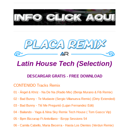
Latin House Tech (Selection)
DESCARGAR GRATIS - FREE DOWNLOAD
CONTENIDO Tracks Remix
01 - Ángel & Khriz - Na De Na (Radio Mix) (Benja Murano & Fib Remix)
02 - Bad Bunny - Te Mudaste (Sergio Villanueva Remix) (Dirty Extended)
03 - Bad Bunny - Tití Me Preguntó (Lujan Fernandez Edit)
04 - Bailando - Yaga & Nina Sky Remix Tech House ( Tom Gasco Vip)
05 - Bpm Bizzarap Ft Antivillano - Bzrpp Sessions 54
06 - Camila Cabello, Maria Becerra - Hasta Los Dientes (Verdun Remix)