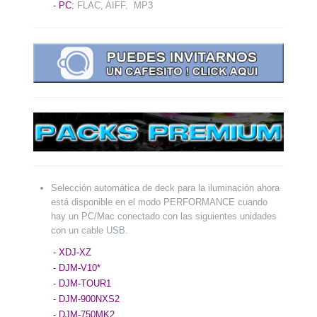
- PC:
FLAC, AIFF, MP3
Selección automática de deck para la iluminación ahora
está disponible en el modo PERFORMANCE cuando
hay un PC/Mac conectado con las siguientes unidades
con un cable USB.
- XDJ-XZ
- DJM-V10*
- DJM-TOUR1
- DJM-900NXS2
- DJM-750MK2