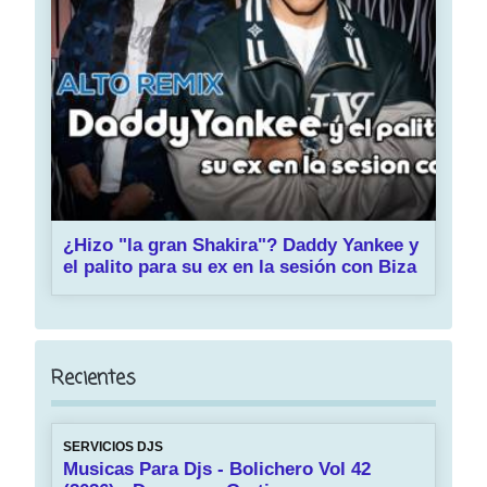
¿Hizo "la gran Shakira"? Daddy Yankee y
el palito para su ex en la sesión con Biza
Recientes
SERVICIOS DJS
Musicas Para Djs - Bolichero Vol 42