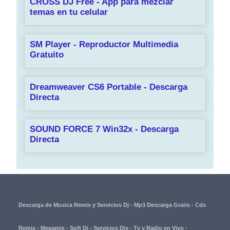
CROSS DJ Free - App para mezclar
temas en tu celular
SM Player - Reproductor Multimedia
Gratuito
Dreamweaver CS6 Portable - Descarga
Directa
SOUND FORCE 7 Win32x - Descarga
Directa
Descarga de Musica Remix y Servicios Dj - Mp3 Descarga Gratis - Cds
Remix - Megamix - Soft Dj - Servicios Djs - Tv y Radio en Vivo -