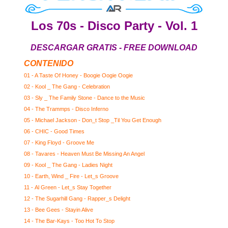
Los 70s - Disco Party - Vol. 1
DESCARGAR GRATIS - FREE DOWNLOAD
CONTENIDO
01 - A Taste Of Honey - Boogie Oogie Oogie
02 - Kool _ The Gang - Celebration
03 - Sly _ The Family Stone - Dance to the Music
04 - The Trammps - Disco Inferno
05 - Michael Jackson - Don_t Stop _Til You Get Enough
06 - CHIC - Good Times
07 - King Floyd - Groove Me
08 - Tavares - Heaven Must Be Missing An Angel
09 - Kool _ The Gang - Ladies Night
10 - Earth, Wind _ Fire - Let_s Groove
11 - Al Green - Let_s Stay Together
12 - The Sugarhill Gang - Rapper_s Delight
13 - Bee Gees - Stayin Alive
14 - The Bar-Kays - Too Hot To Stop