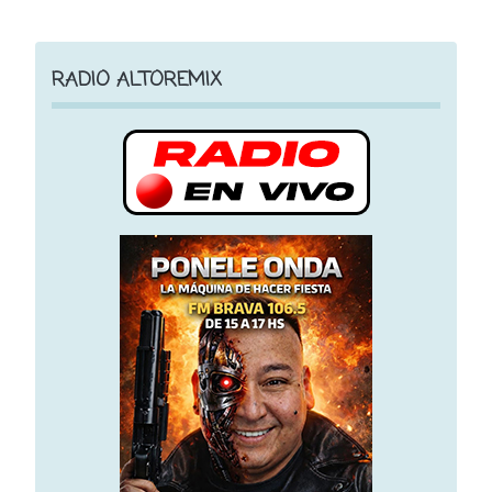
RADIO ALTOREMIX