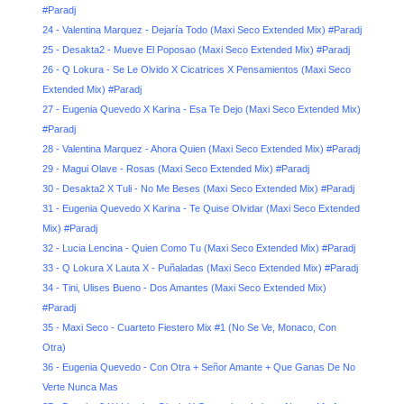
#Paradj
24 - Valentina Marquez - Dejaría Todo (Maxi Seco Extended Mix) #Paradj
25 - Desakta2 - Mueve El Poposao (Maxi Seco Extended Mix) #Paradj
26 - Q Lokura - Se Le Olvido X Cicatrices X Pensamientos (Maxi Seco
Extended Mix) #Paradj
27 - Eugenia Quevedo X Karina - Esa Te Dejo (Maxi Seco Extended Mix)
#Paradj
28 - Valentina Marquez - Ahora Quien (Maxi Seco Extended Mix) #Paradj
29 - Magui Olave - Rosas (Maxi Seco Extended Mix) #Paradj
30 - Desakta2 X Tuli - No Me Beses (Maxi Seco Extended Mix) #Paradj
31 - Eugenia Quevedo X Karina - Te Quise Olvidar (Maxi Seco Extended
Mix) #Paradj
32 - Lucia Lencina - Quien Como Tu (Maxi Seco Extended Mix) #Paradj
33 - Q Lokura X Lauta X - Puñaladas (Maxi Seco Extended Mix) #Paradj
34 - Tini, Ulises Bueno - Dos Amantes (Maxi Seco Extended Mix)
#Paradj
35 - Maxi Seco - Cuarteto Fiestero Mix #1 (No Se Ve, Monaco, Con
Otra)
36 - Eugenia Quevedo - Con Otra + Señor Amante + Que Ganas De No
Verte Nunca Mas