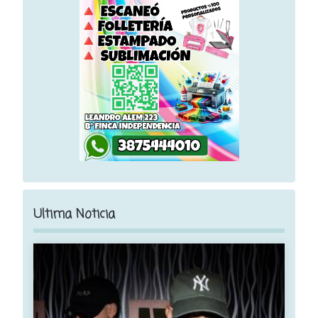
Ultima Noticia