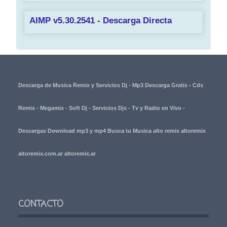
AIMP v5.30.2541 - Descarga Directa
Descarga de Musica Remix y Servicios Dj - Mp3 Descarga Gratis - Cds
Remix - Megamix - Soft Dj - Servicios Djs - Tv y Radio en Vivo -
Descargas Download mp3 y mp4 Busca tu Musica alto remix altoremix
altoremix.com.ar altoremix.ar
CONTACTO