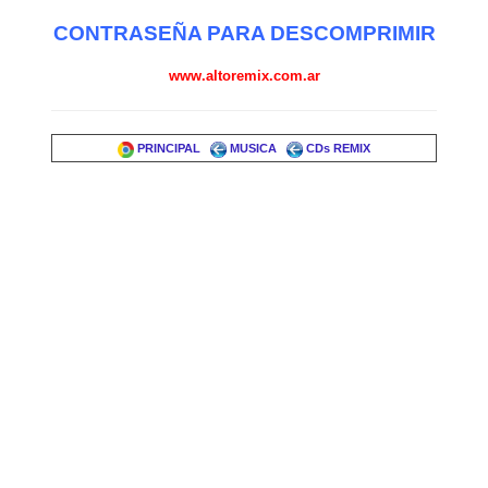
CONTRASEÑA PARA DESCOMPRIMIR
www.altoremix.com.ar
PRINCIPAL
MUSICA
CDs REMIX