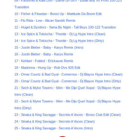
09 - Fantomel & Kate Linn - Dame Un Grrr - Eddie Boy Vs Provi 100-123
Transition
10 - Fisher & Flowdan - Boost Up - Mattitude Da Boom Edit
11 - Flo Rida - Low - Alican Sandık Remix
12 - Hugel & Dystinct - Yama By Night - Tall Boys 100-122 Transition
13 - Ice Spice & Tokischa - Thootie - Dj Lg Hype Intro (Clean)
14 - Ice Spice & Tokischa - Thootie - Dj Lg Hype Intro (Dirty)
15 - Justin Bieber - Baby - Karyo Remix (Intro)
16 - Justin Bieber - Baby - Karyo Remix
17 - Kehlani - Folded - Erickavee Remix
18 - Madonna - Hung Up - Rob Dvs 925 Edit
19 - Omar Courtz & Bad Gyal - Comernos - Dj Blayox Hype Intro (Clean)
20 - Omar Courtz & Bad Gyal - Comernos - Dj Blayox Hype Intro (Dirty)
21 - Sech & Myke Towers - 9Am - Me Dijo Que! Xopa! - Dj Blayox Hype
Intro (Clean)
22 - Sech & Myke Towers - 9Am - Me Dijo Que! Xopa! - Dj Blayox Hype
Intro (Dirty)
23 - Sinaka & King Savagge - Secreto A Voces - Bross Club Edit (Clean)
24 - Sinaka & King Savagge - Secreto A Voces (Clean)
25 - Sinaka & King Savagge - Secreto A Voces (Intro)