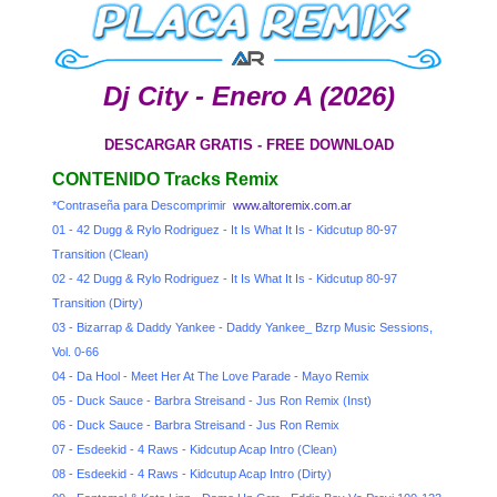
Dj City - Enero A (2026)
DESCARGAR GRATIS - FREE DOWNLOAD
CONTENIDO Tracks Remix
*Contraseña para Descomprimir
www.altoremix.com.ar
01 - 42 Dugg & Rylo Rodriguez - It Is What It Is - Kidcutup 80-97
Transition (Clean)
02 - 42 Dugg & Rylo Rodriguez - It Is What It Is - Kidcutup 80-97
Transition (Dirty)
03 - Bizarrap & Daddy Yankee - Daddy Yankee_ Bzrp Music Sessions,
Vol. 0-66
04 - Da Hool - Meet Her At The Love Parade - Mayo Remix
05 - Duck Sauce - Barbra Streisand - Jus Ron Remix (Inst)
06 - Duck Sauce - Barbra Streisand - Jus Ron Remix
07 - Esdeekid - 4 Raws - Kidcutup Acap Intro (Clean)
08 - Esdeekid - 4 Raws - Kidcutup Acap Intro (Dirty)