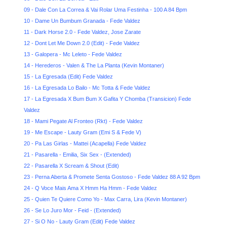
09 - Dale Con La Correa & Vai Rolar Uma Festinha - 100 A 84 Bpm
10 - Dame Un Bumbum Granada - Fede Valdez
11 - Dark Horse 2.0 - Fede Valdez, Jose Zarate
12 - Dont Let Me Down 2.0 (Edit) - Fede Valdez
13 - Galopera - Mc Leleto - Fede Valdez
14 - Herederos - Valen & The La Planta (Kevin Montaner)
15 - La Egresada (Edit) Fede Valdez
16 - La Egresada Lo Bailo - Mc Totta & Fede Valdez
17 - La Egresada X Bum Bum X Gafita Y Chomba (Transicion) Fede
Valdez
18 - Mami Pegate Al Fronteo (Rkt) - Fede Valdez
19 - Me Escape - Lauty Gram (Emi S & Fede V)
20 - Pa Las Girlas - Mattei (Acapella) Fede Valdez
21 - Pasarella - Emilia, Six Sex - (Extended)
22 - Pasarella X Scream & Shout (Edit)
23 - Perna Aberta & Promete Senta Gostoso - Fede Valdez 88 A 92 Bpm
24 - Q Voce Mais Ama X Hmm Ha Hmm - Fede Valdez
25 - Quien Te Quiere Como Yo - Max Carra, Lira (Kevin Montaner)
26 - Se Lo Juro Mor - Feid - (Extended)
27 - Si O No - Lauty Gram (Edit) Fede Valdez