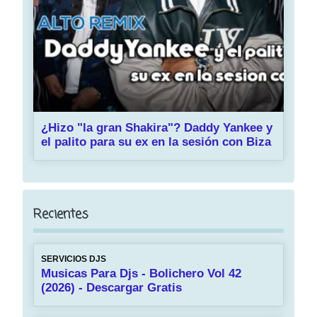
¿Hizo "la gran Shakira"? Daddy Yankee y
el palito para su ex en la sesión con Biza
Recientes
SERVICIOS DJS
Musicas Para Djs - Bolichero Vol 42
(2026) - Descargar Gratis