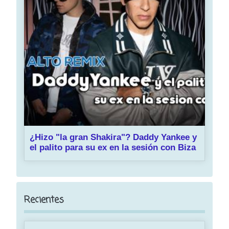
¿Hizo "la gran Shakira"? Daddy Yankee y
el palito para su ex en la sesión con Biza
Recientes