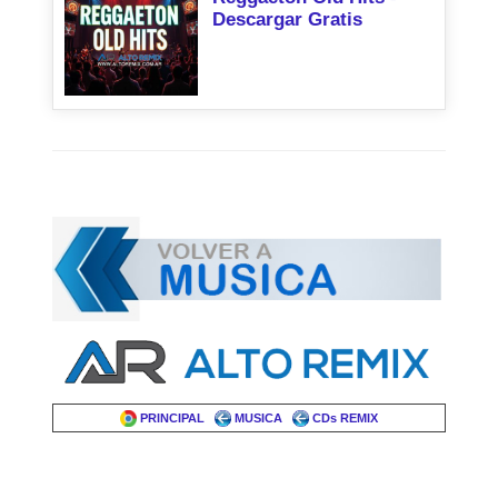
Descargar Gratis
PRINCIPAL
MUSICA
CDs REMIX