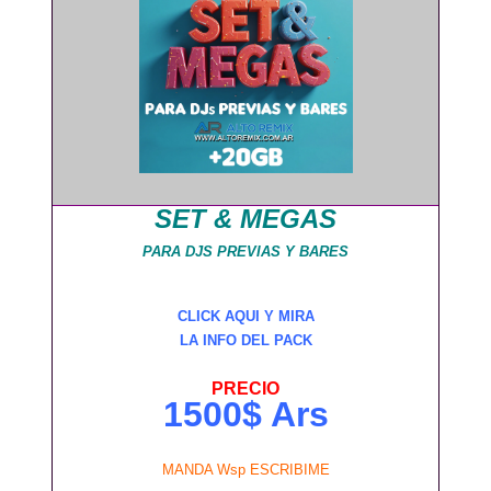
SET & MEGAS
PARA DJS PREVIAS Y BARES
CLICK AQUI Y MIRA
LA INFO DEL PACK
PRECIO
1500$ Ars
MANDA Wsp ESCRIBIME