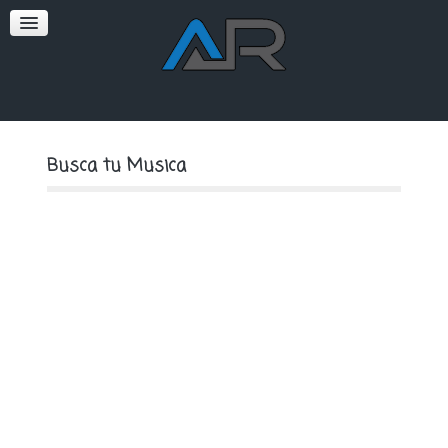
SOFT
PREMIUM
Busca tu Musica