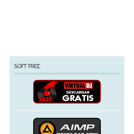
SOFT FREE