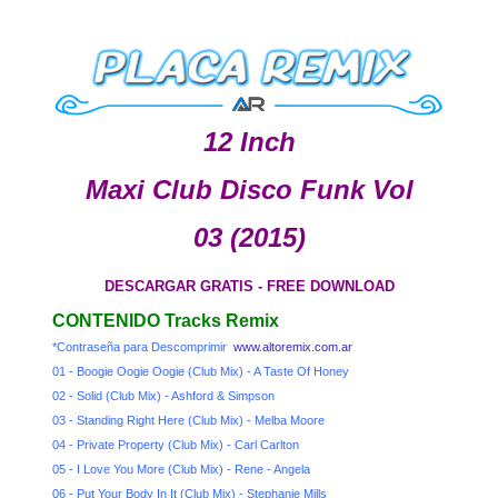
12 Inch
Maxi Club Disco Funk Vol
03 (2015)
DESCARGAR GRATIS - FREE DOWNLOAD
CONTENIDO Tracks Remix
*Contraseña para Descomprimir
www.altoremix.com.ar
01 - Boogie Oogie Oogie (Club Mix) - A Taste Of Honey
02 - Solid (Club Mix) - Ashford & Simpson
03 - Standing Right Here (Club Mix) - Melba Moore
04 - Private Property (Club Mix) - Carl Carlton
05 - I Love You More (Club Mix) - Rene - Angela
06 - Put Your Body In It (Club Mix) - Stephanie Mills