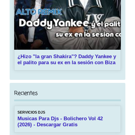
¿Hizo "la gran Shakira"? Daddy Yankee y
el palito para su ex en la sesión con Biza
Recientes
SERVICIOS DJS
Musicas Para Djs - Bolichero Vol 42
(2026) - Descargar Gratis