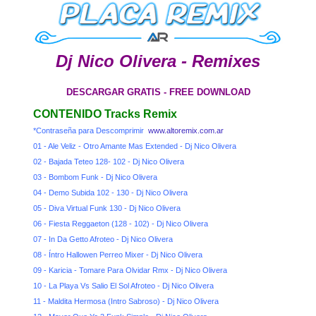
Dj Nico Olivera - Remixes
DESCARGAR GRATIS - FREE DOWNLOAD
CONTENIDO Tracks Remix
*Contraseña para Descomprimir
www.altoremix.com.ar
01 - Ale Veliz - Otro Amante Mas Extended - Dj Nico Olivera
02 - Bajada Teteo 128- 102 - Dj Nico Olivera
03 - Bombom Funk - Dj Nico Olivera
04 - Demo Subida 102 - 130 - Dj Nico Olivera
05 - Diva Virtual Funk 130 - Dj Nico Olivera
06 - Fiesta Reggaeton (128 - 102) - Dj Nico Olivera
07 - In Da Getto Afroteo - Dj Nico Olivera
08 - Íntro Hallowen Perreo Mixer - Dj Nico Olivera
09 - Karicia - Tomare Para Olvidar Rmx - Dj Nico Olivera
10 - La Playa Vs Salio El Sol Afroteo - Dj Nico Olivera
11 - Maldita Hermosa (Intro Sabroso) - Dj Nico Olivera