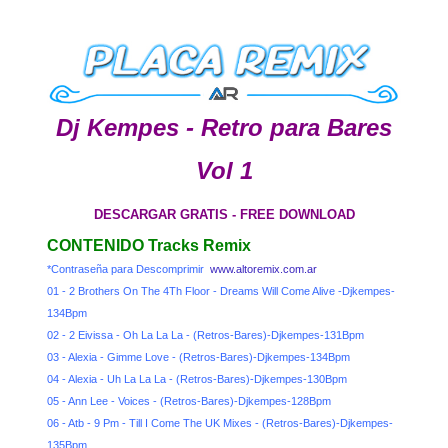
Dj Kempes - Retro para Bares
Vol 1
DESCARGAR GRATIS - FREE DOWNLOAD
CONTENIDO Tracks Remix
*Contraseña para Descomprimir
www.altoremix.com.ar
01 - 2 Brothers On The 4Th Floor - Dreams Will Come Alive -Djkempes-
134Bpm
02 - 2 Eivissa - Oh La La La - (Retros-Bares)-Djkempes-131Bpm
03 - Alexia - Gimme Love - (Retros-Bares)-Djkempes-134Bpm
04 - Alexia - Uh La La La - (Retros-Bares)-Djkempes-130Bpm
05 - Ann Lee - Voices - (Retros-Bares)-Djkempes-128Bpm
06 - Atb - 9 Pm - Till I Come The UK Mixes - (Retros-Bares)-Djkempes-
135Bpm