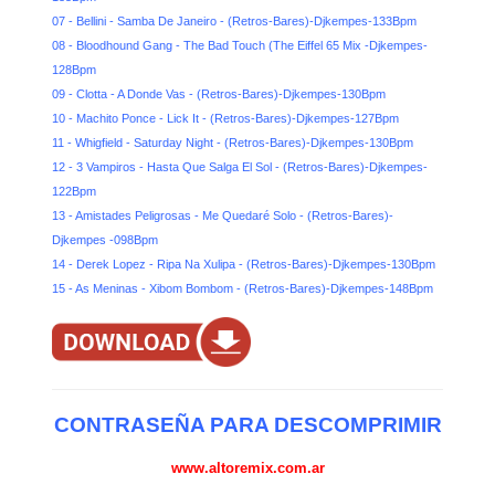
07 - Bellini - Samba De Janeiro - (Retros-Bares)-Djkempes-133Bpm
08 - Bloodhound Gang - The Bad Touch (The Eiffel 65 Mix -Djkempes-
128Bpm
09 - Clotta - A Donde Vas - (Retros-Bares)-Djkempes-130Bpm
10 - Machito Ponce - Lick It - (Retros-Bares)-Djkempes-127Bpm
11 - Whigfield - Saturday Night - (Retros-Bares)-Djkempes-130Bpm
12 - 3 Vampiros - Hasta Que Salga El Sol - (Retros-Bares)-Djkempes-
122Bpm
13 - Amistades Peligrosas - Me Quedaré Solo - (Retros-Bares)-
Djkempes -098Bpm
14 - Derek Lopez - Ripa Na Xulipa - (Retros-Bares)-Djkempes-130Bpm
15 - As Meninas - Xibom Bombom - (Retros-Bares)-Djkempes-148Bpm
CONTRASEÑA PARA DESCOMPRIMIR
www.altoremix.com.ar