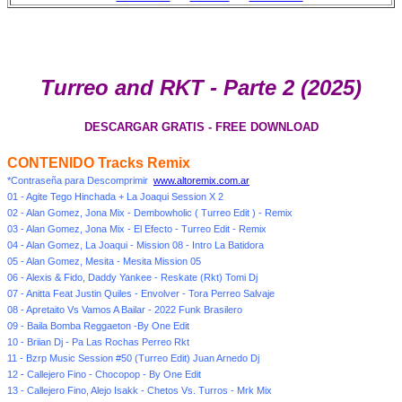
Turreo and RKT - Parte 2 (2025)
DESCARGAR GRATIS - FREE DOWNLOAD
CONTENIDO Tracks Remix
*Contraseña para Descomprimir
www.altoremix.com.ar
01 - Agite Tego Hinchada + La Joaqui Session X 2
02 - Alan Gomez, Jona Mix - Dembowholic ( Turreo Edit ) - Remix
03 - Alan Gomez, Jona Mix - El Efecto - Turreo Edit - Remix
04 - Alan Gomez, La Joaqui - Mission 08 - Intro La Batidora
05 - Alan Gomez, Mesita - Mesita Mission 05
06 - Alexis & Fido, Daddy Yankee - Reskate (Rkt) Tomi Dj
07 - Anitta Feat Justin Quiles - Envolver - Tora Perreo Salvaje
08 - Apretaito Vs Vamos A Bailar - 2022 Funk Brasilero
09 - Baila Bomba Reggaeton -By One Edit
10 - Briian Dj - Pa Las Rochas Perreo Rkt
11 - Bzrp Music Session #50 (Turreo Edit) Juan Arnedo Dj
12 - Callejero Fino - Chocopop - By One Edit
13 - Callejero Fino, Alejo Isakk - Chetos Vs. Turros - Mrk Mix