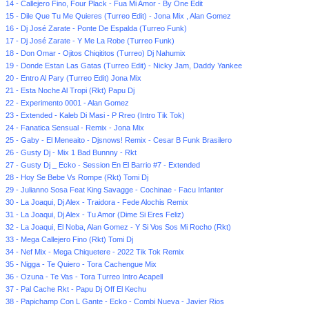
14 - Callejero Fino, Four Plack - Fua Mi Amor - By One Edit
15 - Dile Que Tu Me Quieres (Turreo Edit) - Jona Mix , Alan Gomez
16 - Dj José Zarate - Ponte De Espalda (Turreo Funk)
17 - Dj José Zarate - Y Me La Robe (Turreo Funk)
18 - Don Omar - Ojitos Chiqititos (Turreo) Dj Nahumix
19 - Donde Estan Las Gatas (Turreo Edit) - Nicky Jam, Daddy Yankee
20 - Entro Al Pary (Turreo Edit) Jona Mix
21 - Esta Noche Al Tropi (Rkt) Papu Dj
22 - Experimento 0001 - Alan Gomez
23 - Extended - Kaleb Di Masi - P Rreo (Intro Tik Tok)
24 - Fanatica Sensual - Remix - Jona Mix
25 - Gaby - El Meneaito - Djsnows! Remix - Cesar B Funk Brasilero
26 - Gusty Dj - Mix 1 Bad Bunnny - Rkt
27 - Gusty Dj _ Ecko - Session En El Barrio #7 - Extended
28 - Hoy Se Bebe Vs Rompe (Rkt) Tomi Dj
29 - Julianno Sosa Feat King Savagge - Cochinae - Facu Infanter
30 - La Joaqui, Dj Alex - Traidora - Fede Alochis Remix
31 - La Joaqui, Dj Alex - Tu Amor (Dime Si Eres Feliz)
32 - La Joaqui, El Noba, Alan Gomez - Y Si Vos Sos Mi Rocho (Rkt)
33 - Mega Callejero Fino (Rkt) Tomi Dj
34 - Nef Mix - Mega Chiquetere - 2022 Tik Tok Remix
35 - Nigga - Te Quiero - Tora Cachengue Mix
36 - Ozuna - Te Vas - Tora Turreo Intro Acapell
37 - Pal Cache Rkt - Papu Dj Off El Kechu
38 - Papichamp Con L Gante - Ecko - Combi Nueva - Javier Rios