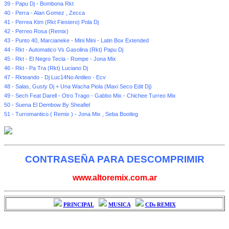
39 - Papu Dj - Bombona Rkt
40 - Perra - Alan Gomez , Zecca
41 - Perrea Ktm (Rkt Fiestero) Pola Dj
42 - Perreo Rosa (Remix)
43 - Punto 40, Marcianeke - Mini Mini - Latin Box Extended
44 - Rkt - Automatico Vs Gasolina (Rkt) Papu Dj
45 - Rkt - El Negro Tecla - Rompe - Jona Mix
46 - Rkt - Pa Tra (Rkt) Luciano Dj
47 - Rkteando - Dj Luc14No Antileo - Ecv
48 - Salas, Gusty Dj + Una Wacha Piola (Maxi Seco Edit Dj)
49 - Sech Feat Darell - Otro Trago - Gabbo Mix - Chichee Turreo Mix
50 - Suena El Dembow By Sheafiel
51 - Turromantico ( Remix ) - Jona Mix , Seba Bootleg
CONTRASEÑA PARA DESCOMPRIMIR
www.altoremix.com.ar
PRINCIPAL
MUSICA
CDs REMIX