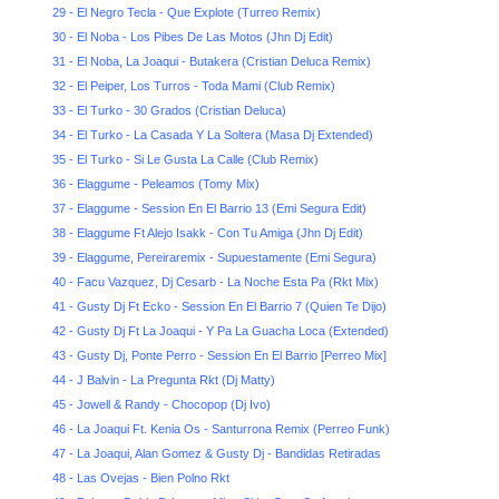
29 - El Negro Tecla - Que Explote (Turreo Remix)
30 - El Noba - Los Pibes De Las Motos (Jhn Dj Edit)
31 - El Noba, La Joaqui - Butakera (Cristian Deluca Remix)
32 - El Peiper, Los Turros - Toda Mami (Club Remix)
33 - El Turko - 30 Grados (Cristian Deluca)
34 - El Turko - La Casada Y La Soltera (Masa Dj Extended)
35 - El Turko - Si Le Gusta La Calle (Club Remix)
36 - Elaggume - Peleamos (Tomy Mix)
37 - Elaggume - Session En El Barrio 13 (Emi Segura Edit)
38 - Elaggume Ft Alejo Isakk - Con Tu Amiga (Jhn Dj Edit)
39 - Elaggume, Pereiraremix - Supuestamente (Emi Segura)
40 - Facu Vazquez, Dj Cesarb - La Noche Esta Pa (Rkt Mix)
41 - Gusty Dj Ft Ecko - Session En El Barrio 7 (Quien Te Dijo)
42 - Gusty Dj Ft La Joaqui - Y Pa La Guacha Loca (Extended)
43 - Gusty Dj, Ponte Perro - Session En El Barrio [Perreo Mix]
44 - J Balvin - La Pregunta Rkt (Dj Matty)
45 - Jowell & Randy - Chocopop (Dj Ivo)
46 - La Joaqui Ft. Kenia Os - Santurrona Remix (Perreo Funk)
47 - La Joaqui, Alan Gomez & Gusty Dj - Bandidas Retiradas
48 - Las Ovejas - Bien Polno Rkt