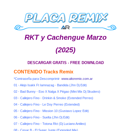
RKT y Cachengue Marzo
(2025)
DESCARGAR GRATIS - FREE DOWNLOAD
CONTENIDO Tracks Remix
*Contraseña para Descomprimir
www.altoremix.com.ar
01 - Alejo Isakk Ft Iamnazag - Bandida (Jhn Dj Edit)
02 - Bad Bunny - Eoo X Nalga X Pégao (Mini Mix Dj Skudero)
03 - Callejero Fino - Drinkin & Smoke (Extended Perreo)
04 - Callejero Fino - Le Doy Perreo (Extended)
05 - Callejero Fino - Mission 10 (Gustavo Lopez Edit)
06 - Callejero Fino - Suelta (Jhn Dj Edit)
07 - Callejero Fino - Totona Rkt (Dj Luciano Antileo)
08 - Cesar B - El Super Junte (Extended Mix)