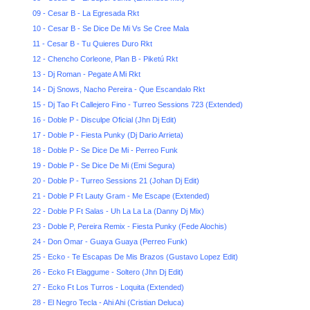
09 - Cesar B - La Egresada Rkt
10 - Cesar B - Se Dice De Mi Vs Se Cree Mala
11 - Cesar B - Tu Quieres Duro Rkt
12 - Chencho Corleone, Plan B - Piketú Rkt
13 - Dj Roman - Pegate A Mi Rkt
14 - Dj Snows, Nacho Pereira - Que Escandalo Rkt
15 - Dj Tao Ft Callejero Fino - Turreo Sessions 723 (Extended)
16 - Doble P - Disculpe Oficial (Jhn Dj Edit)
17 - Doble P - Fiesta Punky (Dj Dario Arrieta)
18 - Doble P - Se Dice De Mi - Perreo Funk
19 - Doble P - Se Dice De Mi (Emi Segura)
20 - Doble P - Turreo Sessions 21 (Johan Dj Edit)
21 - Doble P Ft Lauty Gram - Me Escape (Extended)
22 - Doble P Ft Salas - Uh La La La (Danny Dj Mix)
23 - Doble P, Pereira Remix - Fiesta Punky (Fede Alochis)
24 - Don Omar - Guaya Guaya (Perreo Funk)
25 - Ecko - Te Escapas De Mis Brazos (Gustavo Lopez Edit)
26 - Ecko Ft Elaggume - Soltero (Jhn Dj Edit)
27 - Ecko Ft Los Turros - Loquita (Extended)
28 - El Negro Tecla - Ahi Ahi (Cristian Deluca)