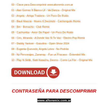
00 - Clave para Descomprimir www.altoremix.com.ar
01 - Alan Gomez ft Bianca Lif - Vai Danza - Original Mix
02 - Angela - Amiga Traidora - Un Poco De Ruido
03 - Bauti Mascia - Muero X Decírtelo - Cachenguito Remix
04 - Bm - Borracho - Club Remix
05 - Cachumba - Amor De Papel - Un Poco De Ruido
06 - Ciro, Miranda - A Donde Vas Si Te Vas - Electro Pop Remix
07 - Daddy Yankee - Gasolina - Open Show 2024
08 - Eugenia Quevedo, Angela Leiva - No Podrás
09 - Ke Personajes, Zaramay - Fue un Fracaso - Extended Mix
10 - Play N Skillz, Natti Natasha, Deorro - Como La Flor - Original Mix
CONTRASEÑA PARA DESCOMPRIMIR
www.altoremix.com.ar