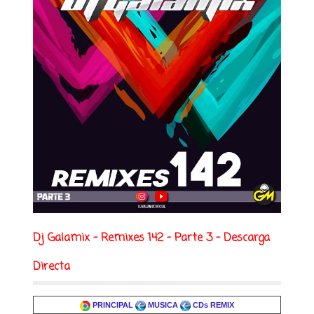
Dj Galamix - Remixes 142 - Parte 3 - Descarga
Directa
PRINCIPAL
MUSICA
CDs REMIX