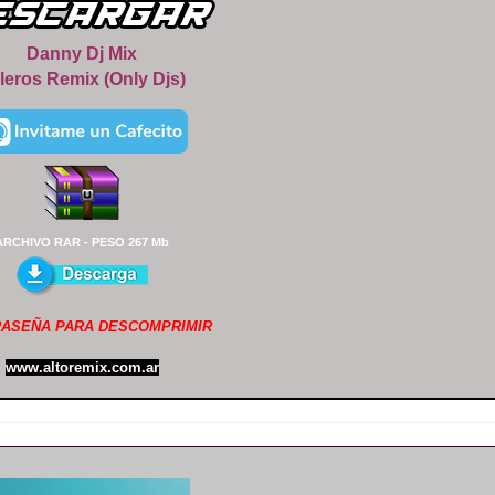
Danny Dj Mix
lleros Remix (Only Djs)
ARCHIVO RAR - PESO 267 Mb
ASEÑA PARA DESCOMPRIMIR
www.altoremix.com.ar