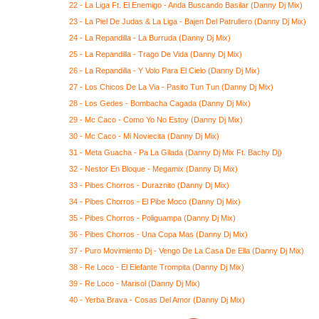
22 - La Liga Ft. El Enemigo - Anda Buscando Basilar (Danny Dj Mix)
23 - La Piel De Judas & La Liga - Bajen Del Patrullero (Danny Dj Mix)
24 - La Repandilla - La Burruda (Danny Dj Mix)
25 - La Repandilla - Trago De Vida (Danny Dj Mix)
26 - La Repandilla - Y Volo Para El Cielo (Danny Dj Mix)
27 - Los Chicos De La Via - Pasito Tun Tun (Danny Dj Mix)
28 - Los Gedes - Bombacha Cagada (Danny Dj Mix)
29 - Mc Caco - Como Yo No Estoy (Danny Dj Mix)
30 - Mc Caco - Mi Noviecita (Danny Dj Mix)
31 - Meta Guacha - Pa La Gilada (Danny Dj Mix Ft. Bachy Dj)
32 - Nestor En Bloque - Megamix (Danny Dj Mix)
33 - Pibes Chorros - Duraznito (Danny Dj Mix)
34 - Pibes Chorros - El Pibe Moco (Danny Dj Mix)
35 - Pibes Chorros - Poliguampa (Danny Dj Mix)
36 - Pibes Chorros - Una Copa Mas (Danny Dj Mix)
37 - Puro Movimiento Dj - Vengo De La Casa De Ella (Danny Dj Mix)
38 - Re Loco - El Elefante Trompita (Danny Dj Mix)
39 - Re Loco - Marisol (Danny Dj Mix)
40 - Yerba Brava - Cosas Del Amor (Danny Dj Mix)