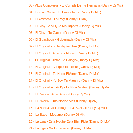
03 - Altos Cumbieros - El Cumple De Tu Hermana (Danny Dj Mix)
04 - Damas Gratis - El Fumachero (Danny Dj Mix)
05 - El Arrebato - La Roly (Danny Dj Mix)
06 - El Dipy - A Mi Que Me Importa (Danny Dj Mix)
07 - El Dipy - Te Cague (Danny Dj Mix)
08 - El Guachoon - Gobernada (Danny Dj Mix)
09 - El Original - 5 De Septiembre (Danny Dj Mix)
10 - El Original - Alza Las Manos (Danny Dj Mix)
11 - El Original - Amor De Colegio (Danny Dj Mix)
12 - El Original - Aunque Te Fuiste (Danny Dj Mix)
13 - El Original - Te Hago El Amor (Danny Dj Mix)
14 - El Original - Yo Soy Tu Maestro (Danny Dj Mix)
15 - El Original Ft. Yo Dj - La Niña Modelo (Danny Dj Mix)
16 - El Polaco - Amor Amor (Danny Dj Mix)
17 - El Polaco - Una Noche Mas (Danny Dj Mix)
18 - La Banda De Lechuga - La Plazita (Danny Dj Mix)
19 - La Base - Megamix (Danny Dj Mix)
20 - La Liga - Esta Noche Esta Bien Piola (Danny Dj Mix)
21 - La Liga - Me Extrañaras (Danny Dj Mix)