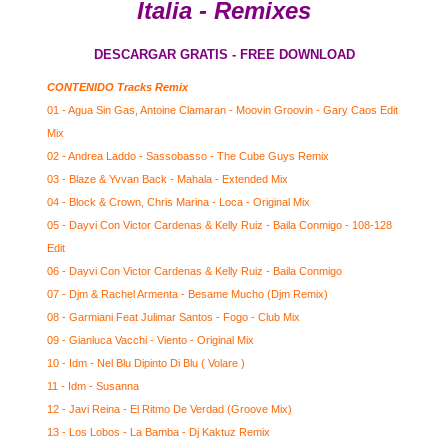
Italia - Remixes
DESCARGAR GRATIS - FREE DOWNLOAD
CONTENIDO Tracks Remix
01 - Agua Sin Gas, Antoine Clamaran - Moovin Groovin - Gary Caos Edit
Mix
02 - Andrea Laddo - Sassobasso - The Cube Guys Remix
03 - Blaze & Yvvan Back - Mahala - Extended Mix
04 - Block & Crown, Chris Marina - Loca - Original Mix
05 - Dayvi Con Victor Cardenas & Kelly Ruiz - Baila Conmigo - 108-128
Edit
06 - Dayvi Con Victor Cardenas & Kelly Ruiz - Baila Conmigo
07 - Djm & Rachel Armenta - Besame Mucho (Djm Remix)
08 - Garmiani Feat Julimar Santos - Fogo - Club Mix
09 - Gianluca Vacchi - Viento - Original Mix
10 - Idm - Nel Blu Dipinto Di Blu ( Volare )
11 - Idm - Susanna
12 - Javi Reina - El Ritmo De Verdad (Groove Mix)
13 - Los Lobos - La Bamba - Dj Kaktuz Remix