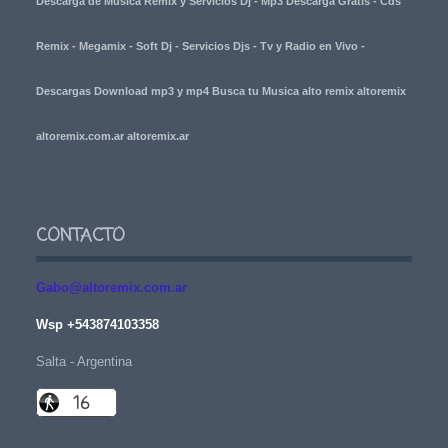
Descarga de Musica Remix y Servicios Dj - Mp3 Descarga Gratis - Cds
Remix - Megamix - Soft Dj - Servicios Djs - Tv y Radio en Vivo -
Descargas Download mp3 y mp4 Busca tu Musica alto remix altoremix
altoremix.com.ar altoremix.ar
CONTACTO
Gabo@altoremix.com.ar
Wsp +543874103358
Salta - Argentina