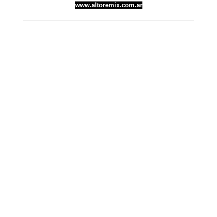
www.altoremix.com.ar