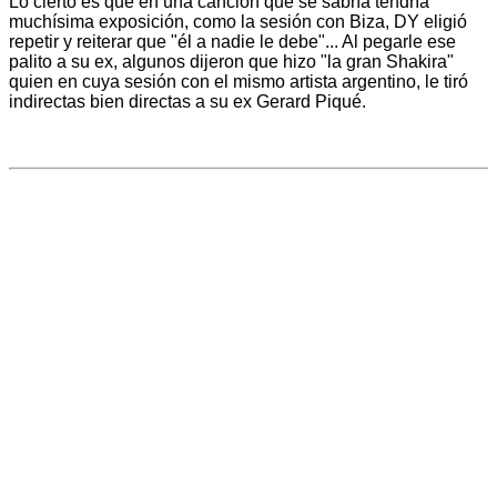
Lo cierto es que en una canción que se sabría tendría
muchísima exposición, como la sesión con Biza, DY eligió
repetir y reiterar que "él a nadie le debe"... Al pegarle ese
palito a su ex, algunos dijeron que hizo "la gran Shakira"
quien en cuya sesión con el mismo artista argentino, le tiró
indirectas bien directas a su ex Gerard Piqué.