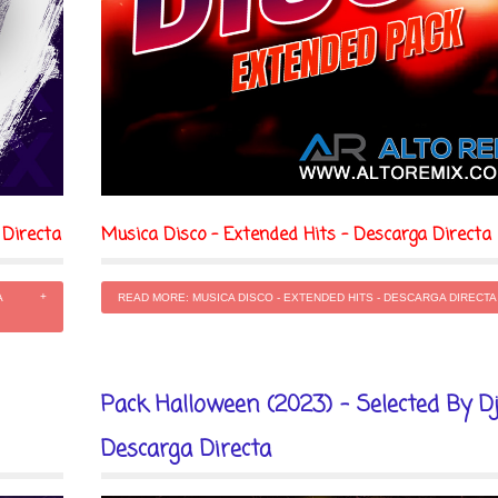
 Directa
Musica Disco - Extended Hits - Descarga Directa
A
READ MORE: MUSICA DISCO - EXTENDED HITS - DESCARGA DIRECTA
Pack Halloween (2023) - Selected By Dj
Descarga Directa