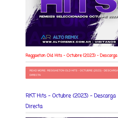
Reggaeton Old Hits - Octubre (2023) - Descarga
READ MORE: REGGAETON OLD HITS - OCTUBRE (2023) - DESCARG
DIRECTA
RKT Hits - Octubre (2023) - Descarga
Directa