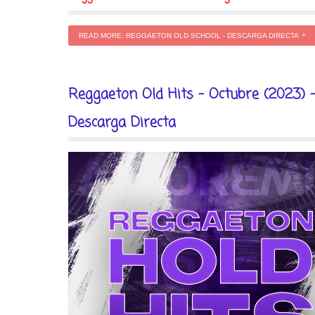
READ MORE: REGGAETON OLD SCHOOL - DESCARGA DIRECTA
Reggaeton Old Hits - Octubre (2023) 
Descarga Directa