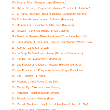
05 - Duncan Dhu - En Algun Lugar (Extended)
06 - Dyland & Lenny - Pegate Mas (Matias Crow Electro Latin Vip)
07 - El Puma Rodriguez - Baila Mi Rumba (Dj Alejandro Coronel)
08 - Enanitos Verdes - Lamento Boliviano (Ma Intro)
09 - Hombres G - Devuélveme A Mi Chica (Ma Intro)
10 - Ilegales - Como Un Trueno (Bryan Coloma)
11 - Juan Luis Guerra - Bilirrubina (Matias Crow Latin Retro Vip)
12 - Juan Magan Ft Don Omar - Ella No Sigue Modas (Matias Crow )
13 - Kaoma - Lambada (Dj Laz)
14 - La Oreja De Van Gogh - Rosas (Dj Jesus Olivera Intro)
15 - Los Del Rio - Macarena (Exteded Mix)
16 - Los Fabulosos Cadillacs - Matador (Re Drumed Intro)
17 - Los Prisioneros - Porque No Se Van (Fiuger Rock Intro)
18 - Los Tulipanes - El Angel
19 - Magneto - Vuela Vuela (Onne Edit)
20 - Mana - Oye Mi Amor (Junior Poicon)
21 - Paradisio - Bailando (Radio Version)
22 - Ricardo Arjona - Mujeres (Intro)
23 - Ricardo Montaner - Soy Feliz (Matias Crow Latin Retro Mix)
24 - Sandy Y Papo - Huelepega (Edit)